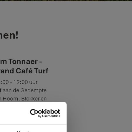
nen!
m Tonnaer -
rand Café Turf
1:00 - 12:00 uur
rf aan de Gedempte
n Hoorn, Blokker en
agen stellen aan
ociaal Hoorn/Team