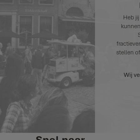
Heb ji
kunnen 
fractieve
stellen 
Wij v
Snel naar