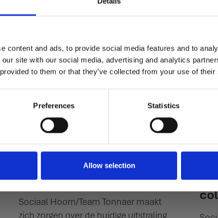
Details
Lees meer
O
e content and ads, to provide social media features and to analy
 our site with our social media, advertising and analytics partn
 provided to them or that they’ve collected from your use of their
Preferences
Statistics
08-05-2026
04-
Artikel 36-vragen gevel
He
Allow selection
Westfries Museum
Hoo
co
Sociaal Hoorn/Team Tonnaer maakt
zich zorgen over de huidige uitstraling
Soci