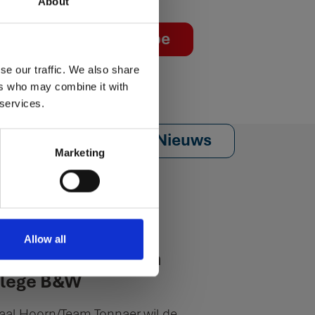
About
ntdek ons op YouTube
se our traffic. We also share
ers who may combine it with
 services.
Nieuws
Marketing
05-2026
rbouw watertoren
Allow all
rn krijgt steun van
llege B&W
aal Hoorn/Team Tonnaer wil de