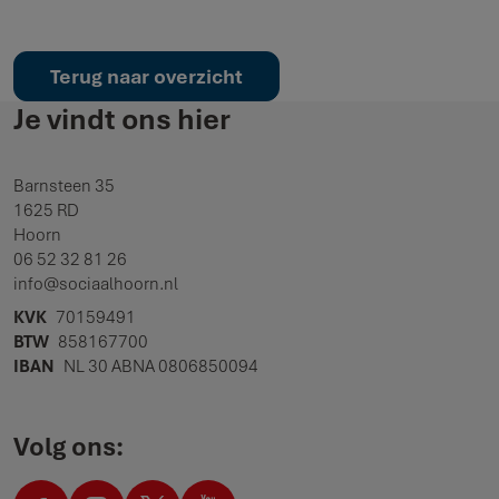
Terug naar overzicht
Je vindt ons hier
Barnsteen 35
1625 RD
Hoorn
06 52 32 81 26
info@sociaalhoorn.nl
KVK
70159491
BTW
858167700
IBAN
NL 30 ABNA 0806850094
Volg ons: