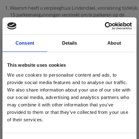
Waarom heeft u verpleeghuis Lindendael, vooralsnog tijdelijk,
15 parkeervergunningen verstrekt om te parkeren op de
Koepoortsweg? Hoe verhoudt het verstrekken van de
vergunningen zich tot de op 28 oktober jl. vastgestelde
uitbreiding van het parkeervergunninggebied ? Waarom heeft
u de buurt niet vooraf betrokken bij of geïnformeerd over de
Consent
Details
About
gratis parkeervergunningen ?
Bent u het met ons eens dat het verlenen van 15
parkeervergunningen gevolgen heeft voor de
This website uses cookies
parkeermogelijkheden van bewoners en bezoekers van de
We use cookies to personalise content and ads, to
bewoners van de Koepoortsweg en omgeving?
provide social media features and to analyse our traffic.
Hanteert u voor de medewerkers van bijvoorbeeld Bakkerij
Otten en verpleeghuis Martha Flora het beginsel dat iedereen
We also share information about your use of our site with
in gelijke gevallen gelijk behandeld moet worden?
our social media, advertising and analytics partners who
Waarom heeft u medewerkers en bezoekers van het
may combine it with other information that you’ve
ziekenhuis als parkeerder uit de wijk Hoorn-Noord verwijderd
provided to them or that they’ve collected from your use
en mogen vervolgens medewerkers van Lindendael in
of their services.
dezelfde wijk wel parkeren?
5. Wanneer en waarom heeft de gemeente een
parkeervergunning-overeenkomst gesloten met Lindendael